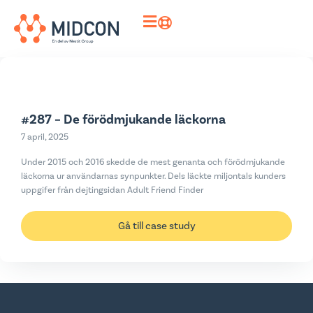
#287 – De förödmjukande läckorna
7 april, 2025
Under 2015 och 2016 skedde de mest genanta och förödmjukande
läckorna ur användarnas synpunkter. Dels läckte miljontals kunders
uppgifer från dejtingsidan Adult Friend Finder
Gå till case study