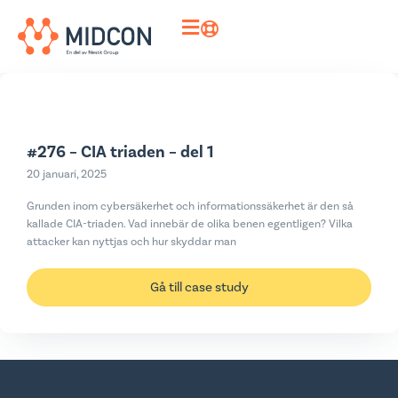
#276 – CIA triaden – del 1
20 januari, 2025
Grunden inom cybersäkerhet och informationssäkerhet är den så
kallade CIA-triaden. Vad innebär de olika benen egentligen? Vilka
attacker kan nyttjas och hur skyddar man
Gå till case study