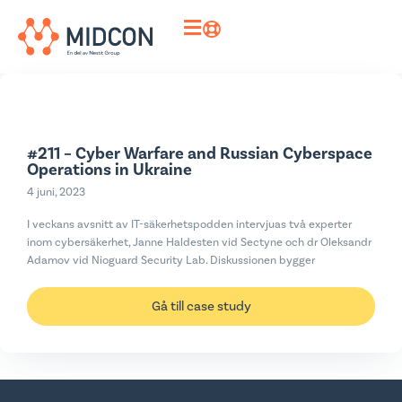
#211 – Cyber Warfare and Russian Cyberspace
Operations in Ukraine
4 juni, 2023
I veckans avsnitt av IT-säkerhetspodden intervjuas två experter
inom cybersäkerhet, Janne Haldesten vid Sectyne och dr Oleksandr
Adamov vid Nioguard Security Lab. Diskussionen bygger
Gå till case study