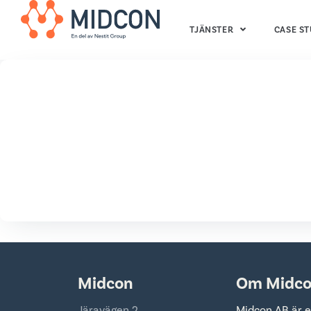
TJÄNSTER
CASE ST
Midcon
Om Midc
Järavägen 2
Midcon AB är e