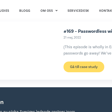
UDIES
BLOGG
OM OSS
SERVICEDESK
KONTAK
#169 – Passwordless w
21 maj, 2022
(This episode is wholly in 
passwords go away! We’ve 
Gå till case study
on
n av södra Sveriges ledande partner inom