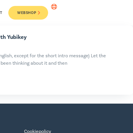
T
WEBSHOP
ith Yubikey
English, except for the short intro message) Let the
been thinking about it and then
Cookiepolicy