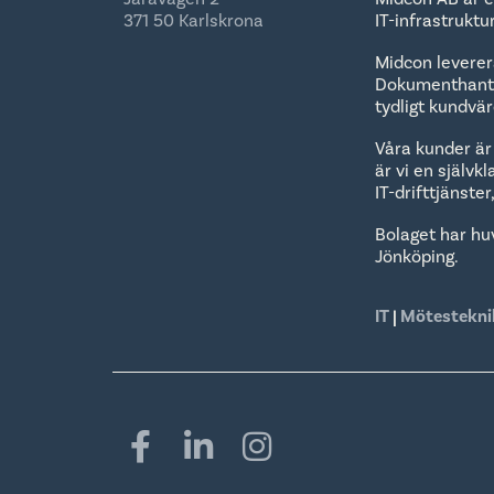
371 50 Karlskrona
IT-infrastrukt
Midcon leverera
Dokumenthanter
tydligt kundvä
Våra kunder är
är vi en självk
IT-drifttjänste
Bolaget har hu
Jönköping.
IT
|
Mötestekni