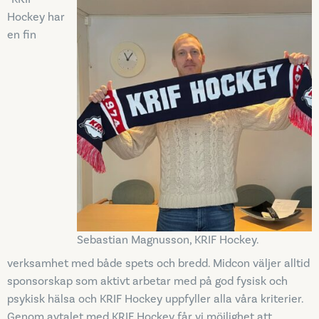
Hockey har
en fin
Sebastian Magnusson, KRIF Hockey.
verksamhet med både spets och bredd. Midcon väljer alltid
sponsorskap som aktivt arbetar med på god fysisk och
psykisk hälsa och KRIF Hockey uppfyller alla våra kriterier.
Genom avtalet med KRIF Hockey får vi möjlighet att