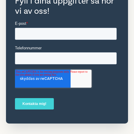
Fyll i dina uppgifter så hör
vi av oss!