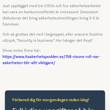
Just upplägget med tre CISOs och hur säkerhetsarbetet
kan vara en konkurrensfördel är intressant. Dessutom
diskuteras det kring säkerhetsutvecklingen kring 3-5 år
framöver.
Och så grottas det ned i begreppet, eller snarare Dustins
uttryck, ”Security is business”. Hur hänger det ihop?
Show notes finns här:
https://www.itsakerhetspodden.se/158-cisons-roll-nar-
sakerheten-blir-allt-viktigare/
Förbered dig för morgondagen redan idag!