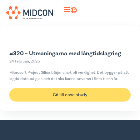
#320 – Utmaningarna med långtidslagring
24 februari, 2026
Microsoft Project Silica börjar snart bli verklighet. Det bygger på att
lagda data på glas och det ska kunna bevaras i flera tusen år.
Gå till case study