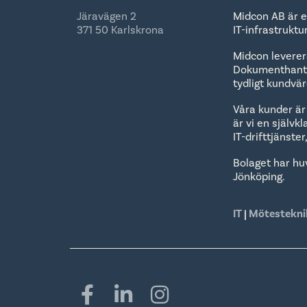
Järavägen 2
Midcon AB är e
371 50 Karlskrona
IT-infrastrukt
Midcon leverera
Dokumenthanter
tydligt kundvä
Våra kunder är
är vi en självk
IT-drifttjänste
Bolaget har hu
Jönköping.
IT
|
Mötestekni