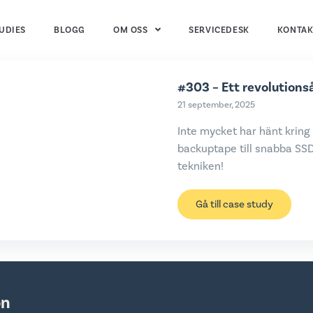
UDIES
BLOGG
OM OSS
SERVICEDESK
KONTAK
#303 – Ett revolutions
21 september, 2025
Inte mycket har hänt kring 
backuptape till snabba SSD
tekniken!
Gå till case study
on