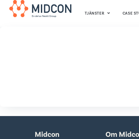
TJÄNSTER
CASE ST
Midcon
Om Midc