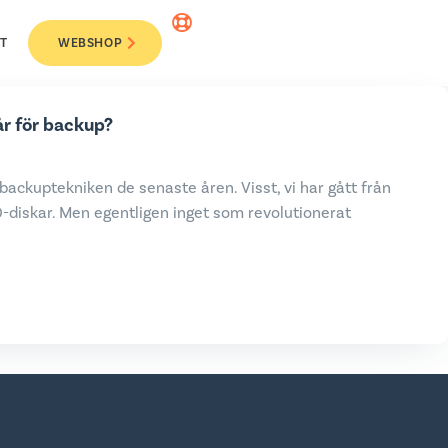
T
WEBSHOP
år för backup?
backuptekniken de senaste åren. Visst, vi har gått från
-diskar. Men egentligen inget som revolutionerat