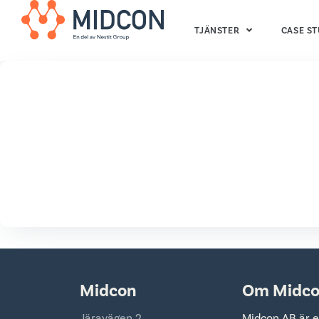
TJÄNSTER
CASE ST
Midcon
Om Midc
Järavägen 2
Midcon AB är e