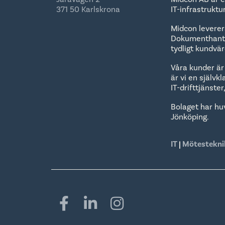
371 50 Karlskrona
IT-infrastrukt
Midcon leverera
Dokumenthanter
tydligt kundvä
Våra kunder är
är vi en självk
IT-drifttjänste
Bolaget har hu
Jönköping.
IT
|
Mötestekni