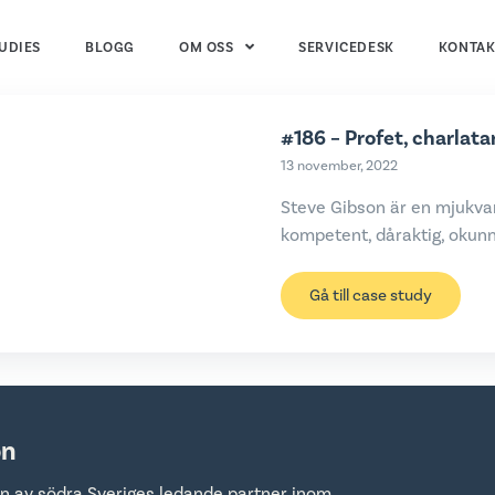
UDIES
BLOGG
OM OSS
SERVICEDESK
KONTAK
#186 – Profet, charlata
13 november, 2022
Steve Gibson är en mjukvar
kompetent, dåraktig, okunn
Gå till case study
on
n av södra Sveriges ledande partner inom