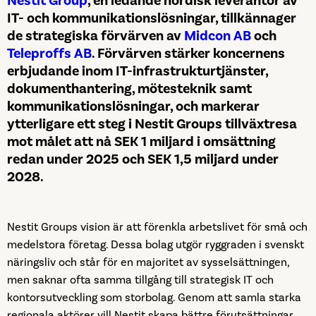
Nestit Group
, en ledande nordisk leverantör av
IT- och kommunikationslösningar, tillkännager
de strategiska förvärven av
Midcon AB
och
Teleproffs AB
. Förvärven stärker koncernens
erbjudande inom IT-infrastrukturtjänster,
dokumenthantering, mötesteknik samt
kommunikationslösningar, och markerar
ytterligare ett steg i Nestit Groups tillväxtresa
mot målet att nå SEK 1 miljard i omsättning
redan under 2025 och SEK 1,5 miljard under
2028.
Nestit Groups vision är att förenkla arbetslivet för små och
medelstora företag. Dessa bolag utgör ryggraden i svenskt
näringsliv och står för en majoritet av sysselsättningen,
men saknar ofta samma tillgång till strategisk IT och
kontorsutveckling som storbolag. Genom att samla starka
regionala aktörer vill Nestit skapa bättre förutsättningar